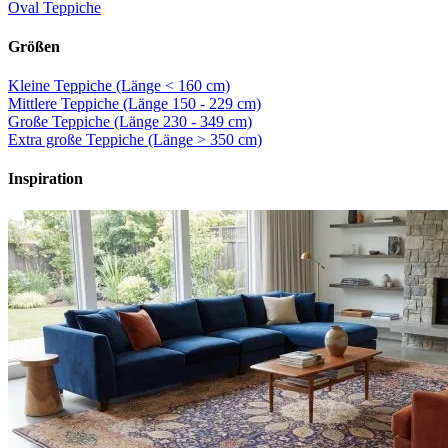
Oval Teppiche
Größen
Kleine Teppiche (Länge < 160 cm)
Mittlere Teppiche (Länge 150 - 229 cm)
Große Teppiche (Länge 230 - 349 cm)
Extra große Teppiche (Länge > 350 cm)
Inspiration