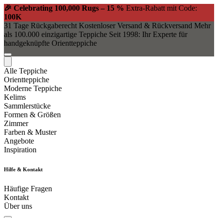
🎉 Celebrating 100,000 Rugs – 15 %
Extra-Rabatt mit Code:
100K
31 Tage Rückgaberecht
Kostenloser Versand & Rückversand
Mehr
als 100.000 einzigartige Teppiche
Seit 1998: Ihr Experte für
handgeknüpfte Orientteppiche
Alle Teppiche
Orientteppiche
Moderne Teppiche
Kelims
Sammlerstücke
Formen & Größen
Zimmer
Farben & Muster
Angebote
Inspiration
Hilfe & Kontakt
Häufige Fragen
Kontakt
Über uns