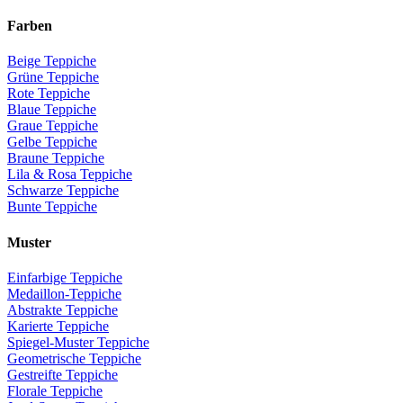
Farben
Beige Teppiche
Grüne Teppiche
Rote Teppiche
Blaue Teppiche
Graue Teppiche
Gelbe Teppiche
Braune Teppiche
Lila & Rosa Teppiche
Schwarze Teppiche
Bunte Teppiche
Muster
Einfarbige Teppiche
Medaillon-Teppiche
Abstrakte Teppiche
Karierte Teppiche
Spiegel-Muster Teppiche
Geometrische Teppiche
Gestreifte Teppiche
Florale Teppiche