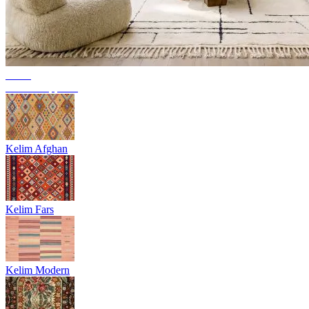
Trend
Berber Teppiche
Kelim Afghan
Kelim Fars
Kelim Modern