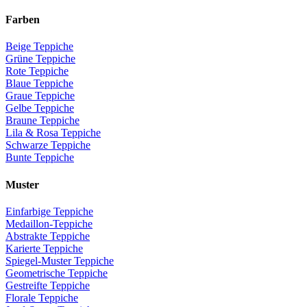
Farben
Beige Teppiche
Grüne Teppiche
Rote Teppiche
Blaue Teppiche
Graue Teppiche
Gelbe Teppiche
Braune Teppiche
Lila & Rosa Teppiche
Schwarze Teppiche
Bunte Teppiche
Muster
Einfarbige Teppiche
Medaillon-Teppiche
Abstrakte Teppiche
Karierte Teppiche
Spiegel-Muster Teppiche
Geometrische Teppiche
Gestreifte Teppiche
Florale Teppiche