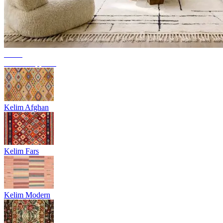
Trend
Berber Teppiche
Kelim Afghan
Kelim Fars
Kelim Modern