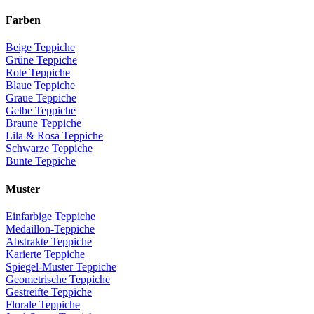
Farben
Beige Teppiche
Grüne Teppiche
Rote Teppiche
Blaue Teppiche
Graue Teppiche
Gelbe Teppiche
Braune Teppiche
Lila & Rosa Teppiche
Schwarze Teppiche
Bunte Teppiche
Muster
Einfarbige Teppiche
Medaillon-Teppiche
Abstrakte Teppiche
Karierte Teppiche
Spiegel-Muster Teppiche
Geometrische Teppiche
Gestreifte Teppiche
Florale Teppiche