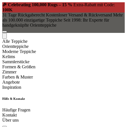
🎉 Celebrating 100,000 Rugs – 15 %
Extra-Rabatt mit Code:
100K
31 Tage Rückgaberecht
Kostenloser Versand & Rückversand
Mehr
als 100.000 einzigartige Teppiche
Seit 1998: Ihr Experte für
handgeknüpfte Orientteppiche
Alle Teppiche
Orientteppiche
Moderne Teppiche
Kelims
Sammlerstücke
Formen & Größen
Zimmer
Farben & Muster
Angebote
Inspiration
Hilfe & Kontakt
Häufige Fragen
Kontakt
Über uns