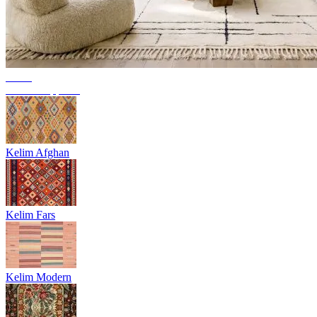
Trend
Berber Teppiche
Kelim Afghan
Kelim Fars
Kelim Modern