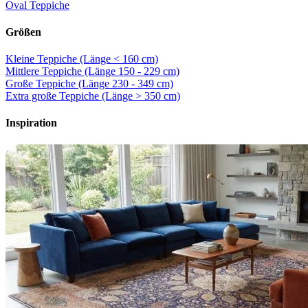
Oval Teppiche
Größen
Kleine Teppiche (Länge < 160 cm)
Mittlere Teppiche (Länge 150 - 229 cm)
Große Teppiche (Länge 230 - 349 cm)
Extra große Teppiche (Länge > 350 cm)
Inspiration