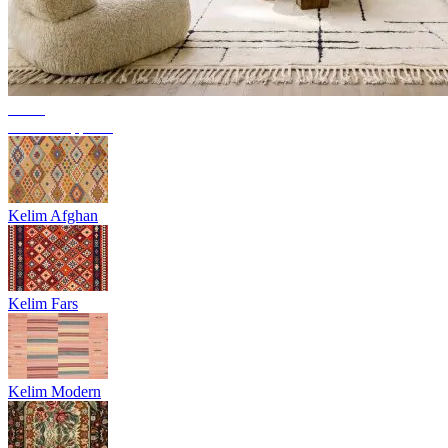
Trend
Berber Teppiche
Kelim Afghan
Kelim Fars
Kelim Modern