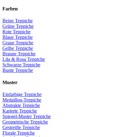
Farben
Beige Teppiche
Grüne Teppiche
Rote Teppiche
Blaue Teppiche
Graue Teppiche
Gelbe Teppiche
Braune Teppiche
Lila & Rosa Teppiche
Schwarze Teppiche
Bunte Teppiche
Muster
Einfarbige Teppiche
Medaillon-Teppiche
Abstrakte Teppiche
Karierte Teppiche
Spiegel-Muster Teppiche
Geometrische Teppiche
Gestreifte Teppiche
Florale Teppiche