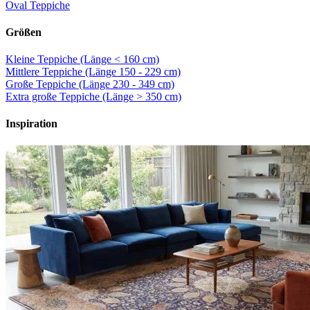
Oval Teppiche
Größen
Kleine Teppiche (Länge < 160 cm)
Mittlere Teppiche (Länge 150 - 229 cm)
Große Teppiche (Länge 230 - 349 cm)
Extra große Teppiche (Länge > 350 cm)
Inspiration