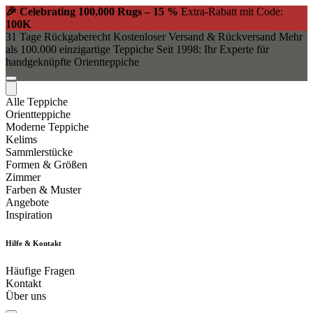
🎉 Celebrating 100,000 Rugs – 15 %
Extra-Rabatt mit Code:
100K
31 Tage Rückgaberecht
Kostenloser Versand & Rückversand
Mehr
als 100.000 einzigartige Teppiche
Seit 1998: Ihr Experte für
handgeknüpfte Orientteppiche
Alle Teppiche
Orientteppiche
Moderne Teppiche
Kelims
Sammlerstücke
Formen & Größen
Zimmer
Farben & Muster
Angebote
Inspiration
Hilfe & Kontakt
Häufige Fragen
Kontakt
Über uns