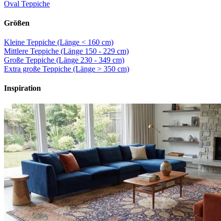
Oval Teppiche
Größen
Kleine Teppiche (Länge < 160 cm)
Mittlere Teppiche (Länge 150 - 229 cm)
Große Teppiche (Länge 230 - 349 cm)
Extra große Teppiche (Länge > 350 cm)
Inspiration