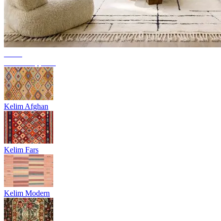
Trend
Berber Teppiche
Kelim Afghan
Kelim Fars
Kelim Modern