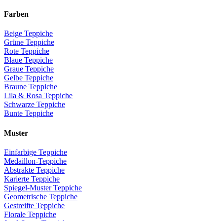
Farben
Beige Teppiche
Grüne Teppiche
Rote Teppiche
Blaue Teppiche
Graue Teppiche
Gelbe Teppiche
Braune Teppiche
Lila & Rosa Teppiche
Schwarze Teppiche
Bunte Teppiche
Muster
Einfarbige Teppiche
Medaillon-Teppiche
Abstrakte Teppiche
Karierte Teppiche
Spiegel-Muster Teppiche
Geometrische Teppiche
Gestreifte Teppiche
Florale Teppiche