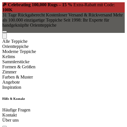
🎉 Celebrating 100,000 Rugs – 15 %
Extra-Rabatt mit Code:
100K
31 Tage Rückgaberecht
Kostenloser Versand & Rückversand
Mehr
als 100.000 einzigartige Teppiche
Seit 1998: Ihr Experte für
handgeknüpfte Orientteppiche
Alle Teppiche
Orientteppiche
Moderne Teppiche
Kelims
Sammlerstücke
Formen & Größen
Zimmer
Farben & Muster
Angebote
Inspiration
Hilfe & Kontakt
Häufige Fragen
Kontakt
Über uns