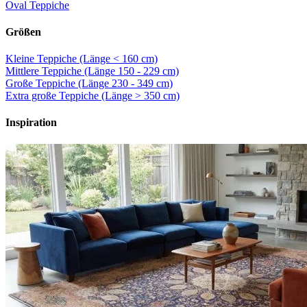
Oval Teppiche
Größen
Kleine Teppiche (Länge < 160 cm)
Mittlere Teppiche (Länge 150 - 229 cm)
Große Teppiche (Länge 230 - 349 cm)
Extra große Teppiche (Länge > 350 cm)
Inspiration