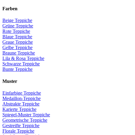
Farben
Beige Teppiche
Grüne Teppiche
Rote Teppiche
Blaue Teppiche
Graue Teppiche
Gelbe Teppiche
Braune Teppiche
Lila & Rosa Teppiche
Schwarze Teppiche
Bunte Teppiche
Muster
Einfarbige Teppiche
Medaillon-Teppiche
Abstrakte Teppiche
Karierte Teppiche
Spiegel-Muster Teppiche
Geometrische Teppiche
Gestreifte Teppiche
Florale Teppiche