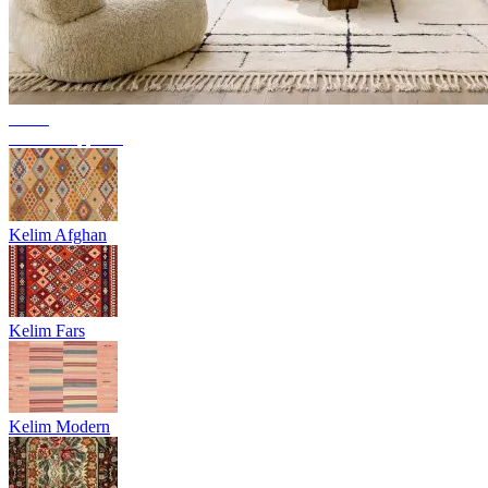
Trend
Berber Teppiche
Kelim Afghan
Kelim Fars
Kelim Modern