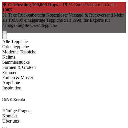
🎉 Celebrating 100,000 Rugs – 15 %
Extra-Rabatt mit Code:
100K
31 Tage Rückgaberecht
Kostenloser Versand & Rückversand
Mehr
als 100.000 einzigartige Teppiche
Seit 1998: Ihr Experte für
handgeknüpfte Orientteppiche
Alle Teppiche
Orientteppiche
Moderne Teppiche
Kelims
Sammlerstücke
Formen & Größen
Zimmer
Farben & Muster
Angebote
Inspiration
Hilfe & Kontakt
Häufige Fragen
Kontakt
Über uns