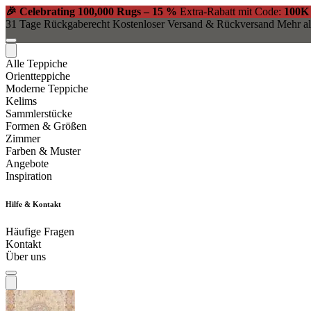
🎉 Celebrating 100,000 Rugs – 15 %
Extra-Rabatt mit Code:
100K
31 Tage Rückgaberecht
Kostenloser Versand & Rückversand
Mehr al
Alle Teppiche
Orientteppiche
Moderne Teppiche
Kelims
Sammlerstücke
Formen & Größen
Zimmer
Farben & Muster
Angebote
Inspiration
Hilfe & Kontakt
Häufige Fragen
Kontakt
Über uns