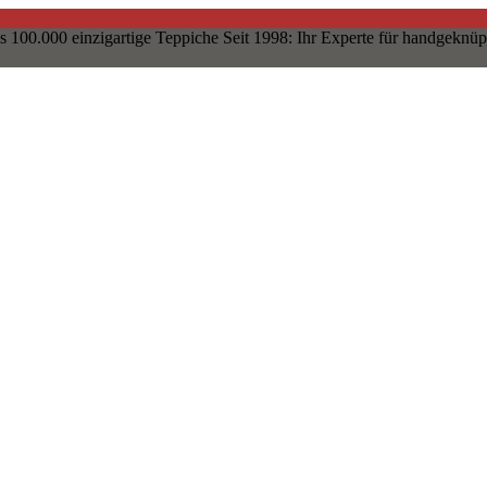
s 100.000 einzigartige Teppiche
Seit 1998: Ihr Experte für handgeknüp