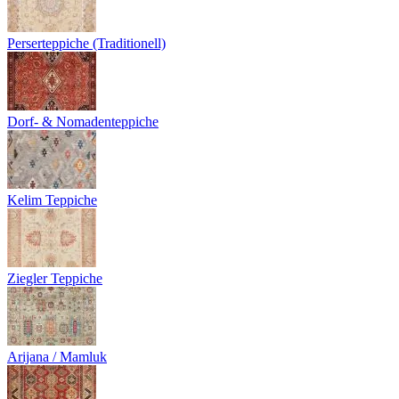
Perserteppiche (Traditionell)
Dorf- & Nomadenteppiche
Kelim Teppiche
Ziegler Teppiche
Arijana / Mamluk