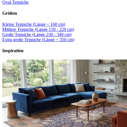
Oval Teppiche
Größen
Kleine Teppiche (Länge < 160 cm)
Mittlere Teppiche (Länge 150 - 229 cm)
Große Teppiche (Länge 230 - 349 cm)
Extra große Teppiche (Länge > 350 cm)
Inspiration