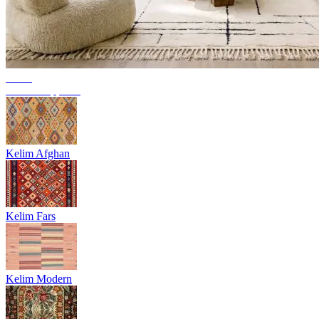
Trend
Berber Teppiche
Kelim Afghan
Kelim Fars
Kelim Modern