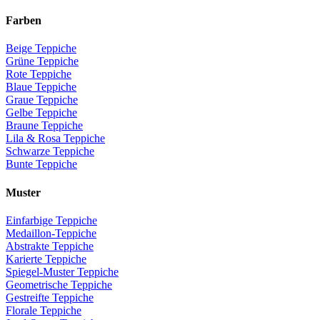
Farben
Beige Teppiche
Grüne Teppiche
Rote Teppiche
Blaue Teppiche
Graue Teppiche
Gelbe Teppiche
Braune Teppiche
Lila & Rosa Teppiche
Schwarze Teppiche
Bunte Teppiche
Muster
Einfarbige Teppiche
Medaillon-Teppiche
Abstrakte Teppiche
Karierte Teppiche
Spiegel-Muster Teppiche
Geometrische Teppiche
Gestreifte Teppiche
Florale Teppiche