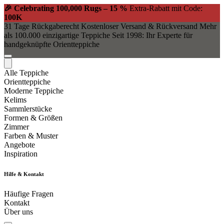
🎉 Celebrating 100,000 Rugs – 15 %
Extra-Rabatt mit Code:
100K
31 Tage Rückgaberecht
Kostenloser Versand & Rückversand
Mehr
als 100.000 einzigartige Teppiche
Seit 1998: Ihr Experte für
handgeknüpfte Orientteppiche
Alle Teppiche
Orientteppiche
Moderne Teppiche
Kelims
Sammlerstücke
Formen & Größen
Zimmer
Farben & Muster
Angebote
Inspiration
Hilfe & Kontakt
Häufige Fragen
Kontakt
Über uns