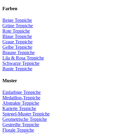
Farben
Beige Teppiche
Grüne Teppiche
Rote Teppiche
Blaue Teppiche
Graue Teppiche
Gelbe Teppiche
Braune Teppiche
Lila & Rosa Teppiche
Schwarze Teppiche
Bunte Teppiche
Muster
Einfarbige Teppiche
Medaillon-Teppiche
Abstrakte Teppiche
Karierte Teppiche
Spiegel-Muster Teppiche
Geometrische Teppiche
Gestreifte Teppiche
Florale Teppiche