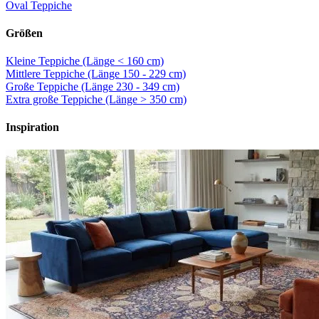
Oval Teppiche
Größen
Kleine Teppiche (Länge < 160 cm)
Mittlere Teppiche (Länge 150 - 229 cm)
Große Teppiche (Länge 230 - 349 cm)
Extra große Teppiche (Länge > 350 cm)
Inspiration