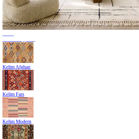
Trend
Berber Teppiche
Kelim Afghan
Kelim Fars
Kelim Modern