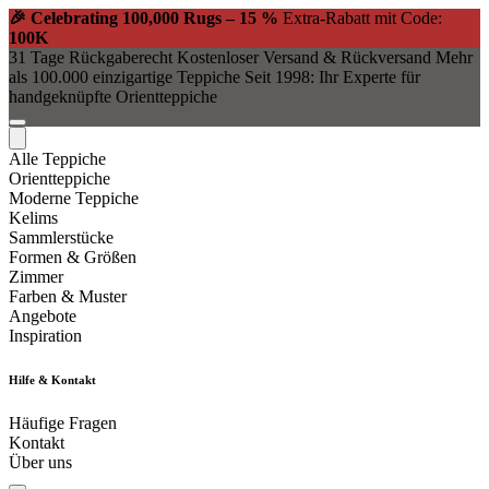
🎉 Celebrating 100,000 Rugs – 15 %
Extra-Rabatt mit Code:
100K
31 Tage Rückgaberecht
Kostenloser Versand & Rückversand
Mehr
als 100.000 einzigartige Teppiche
Seit 1998: Ihr Experte für
handgeknüpfte Orientteppiche
Alle Teppiche
Orientteppiche
Moderne Teppiche
Kelims
Sammlerstücke
Formen & Größen
Zimmer
Farben & Muster
Angebote
Inspiration
Hilfe & Kontakt
Häufige Fragen
Kontakt
Über uns