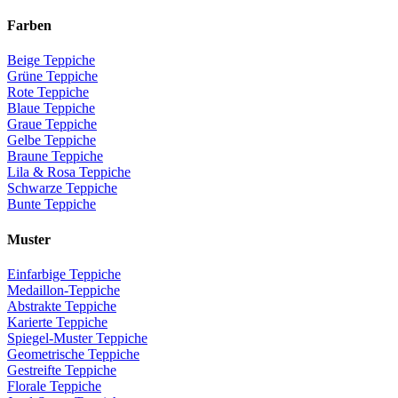
Farben
Beige Teppiche
Grüne Teppiche
Rote Teppiche
Blaue Teppiche
Graue Teppiche
Gelbe Teppiche
Braune Teppiche
Lila & Rosa Teppiche
Schwarze Teppiche
Bunte Teppiche
Muster
Einfarbige Teppiche
Medaillon-Teppiche
Abstrakte Teppiche
Karierte Teppiche
Spiegel-Muster Teppiche
Geometrische Teppiche
Gestreifte Teppiche
Florale Teppiche