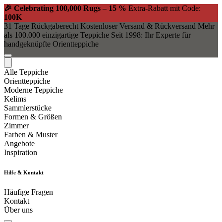
🎉 Celebrating 100,000 Rugs – 15 %
Extra-Rabatt mit Code:
100K
31 Tage Rückgaberecht
Kostenloser Versand & Rückversand
Mehr
als 100.000 einzigartige Teppiche
Seit 1998: Ihr Experte für
handgeknüpfte Orientteppiche
Alle Teppiche
Orientteppiche
Moderne Teppiche
Kelims
Sammlerstücke
Formen & Größen
Zimmer
Farben & Muster
Angebote
Inspiration
Hilfe & Kontakt
Häufige Fragen
Kontakt
Über uns