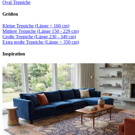
Oval Teppiche
Größen
Kleine Teppiche (Länge < 160 cm)
Mittlere Teppiche (Länge 150 - 229 cm)
Große Teppiche (Länge 230 - 349 cm)
Extra große Teppiche (Länge > 350 cm)
Inspiration