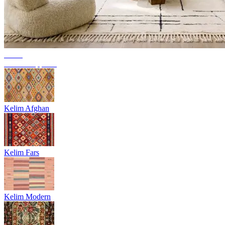
Trend
Berber Teppiche
Kelim Afghan
Kelim Fars
Kelim Modern